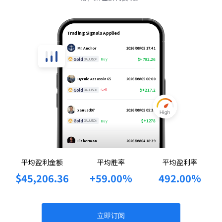
Mr. Anchor
2026/08/06 03:35
Gold
$+874.02
Buy
XAUUSD
Trading Signals Applied
Mr. Anchor
2026/08/05 17:41
Gold
$+792.26
Buy
XAUUSD
Hyrule Assassin 65
2026/08/05 06:00
Gold
$+217.2
Sell
XAUUSD
xauusd07
2026/08/05 05:35
Gold
$+1278
Buy
XAUUSD
Fisherman
2026/08/04 18:39
AUD/CAD
$+1076.56
Buy
AUDCAD
平均盈利金额
平均胜率
平均盈利率
xauusd07
2026/07/31 16:38
$45,206.36
+59.00%
492.00%
Gold
$+318.85
Sell
XAUUSD
Gold Hunter
2026/07/30 22:18
Gold
$+131.45
Buy
XAUUSD
立即订阅