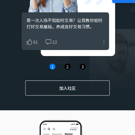
xauusd07
2026/07/29 04:04
Gold
$+307.3
Sell
XAUUSD
第一次入场不知如何交易？让我教你如何
价格已经告诉我们一切，我擅长从行情图
交易是与情绪的一场较量，控制自己的贪
xauusd07
2026/07/29 01:23
打好交易基础，养成良好交易习惯。
表分析中发现趋势，稳定盈利。
婪与恐惧，如此方能走的更远。
Gold
$+149.09
Sell
XAUUSD
xauusd07
2026/07/28 04:25
81
60
74
22
25
19
Gold
$+396.44
Sell
XAUUSD
xauusd07
2026/07/27 03:00
Gold
$+204.38
1
2
3
Buy
XAUUSD
ROI Ultra
2026/07/24 13:40
AUD/CAD
$+152.48
Buy
AUDCAD
加入社区
Gold Hunter
2026/07/21 17:19
Gold
$+169.83
Buy
XAUUSD