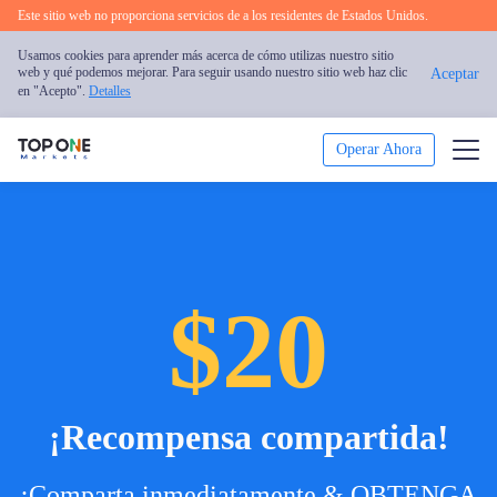
Este sitio web no proporciona servicios de a los residentes de Estados Unidos.
Usamos cookies para aprender más acerca de cómo utilizas nuestro sitio
web y qué podemos mejorar. Para seguir usando nuestro sitio web haz clic
Aceptar
en "Acepto".
Detalles
Operar Ahora
Operar
Plataforma
$20
Análisis de Mercado
Formación
¡Recompensa compartida!
Promoción
¡Comparta inmediatamente & OBTENGA
Sobre Nosotros