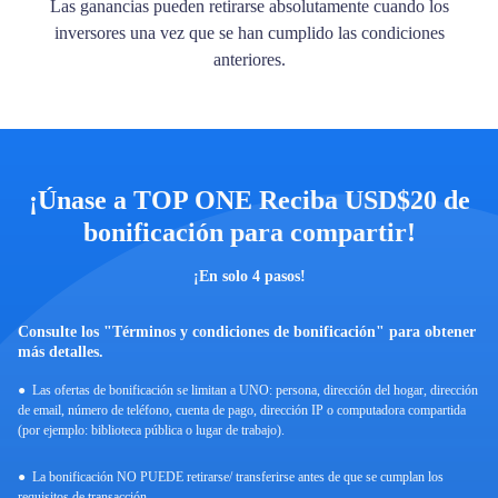
Las ganancias pueden retirarse absolutamente cuando los
inversores una vez que se han cumplido las condiciones
anteriores.
¡Únase a TOP ONE Reciba USD$20 de
bonificación para compartir!
¡En solo 4 pasos!
Consulte los "Términos y condiciones de bonificación" para obtener
más detalles.
Las ofertas de bonificación se limitan a UNO: persona, dirección del hogar, dirección
de email, número de teléfono, cuenta de pago, dirección IP o computadora compartida
(por ejemplo: biblioteca pública o lugar de trabajo).
La bonificación NO PUEDE retirarse/ transferirse antes de que se cumplan los
requisitos de transacción.