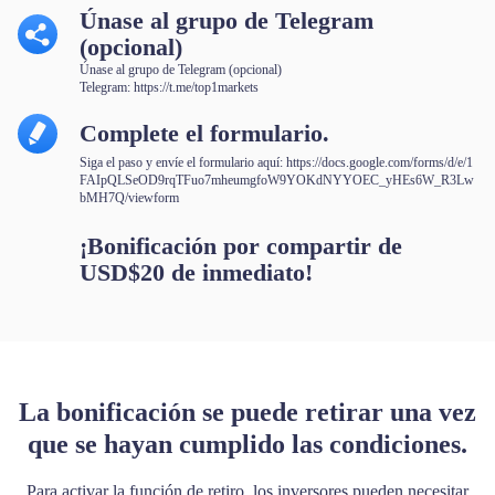
Únase al grupo de Telegram
(opcional)
Únase al grupo de Telegram (opcional)
Telegram:
https://t.me/top1markets
Complete el formulario.
Siga el paso y envíe el formulario aquí:
https://docs.google.com/forms/d/e/1
FAIpQLSeOD9rqTFuo7mheumgfoW9YOKdNYYOEC_yHEs6W_R3Lw
bMH7Q/viewform
¡Bonificación por compartir de
USD$20 de inmediato!
La bonificación se puede retirar una vez
que se hayan cumplido las condiciones.
Para activar la función de retiro, los inversores pueden necesitar