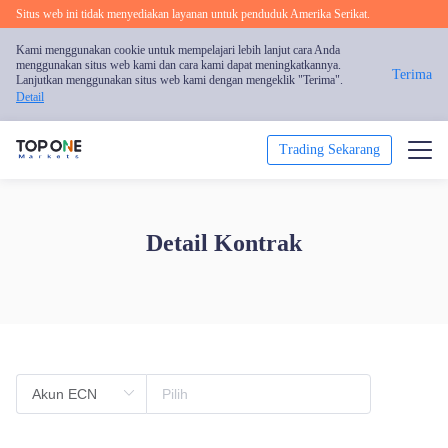
Situs web ini tidak menyediakan layanan untuk penduduk Amerika Serikat.
Kami menggunakan cookie untuk mempelajari lebih lanjut cara Anda
menggunakan situs web kami dan cara kami dapat meningkatkannya.
Terima
Lanjutkan menggunakan situs web kami dengan mengeklik "Terima".
Detail
Trading Sekarang
Trading
Detail Kontrak
Platform
Analisis Pasar
Pendidikan
Promosi