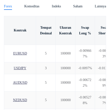
Tentang Kami
Forex
Komoditas
Indeks
Saham
Lainnya
Indonesia
Tempat
|
Ukuran
Swap
Swap
Trader
Partners
Kontrak
Desimal
Kontrak
Long %
Short 
-0.00966
-0.0093
EURUSD
5
100000
7%
3%
USDJPY
3
100000
-0.0097%
-0.0139
-0.00672
-0.0061
AUDUSD
5
100000
2%
9%
-0.00527
-0.0089
NZDUSD
5
100000
8%
7%