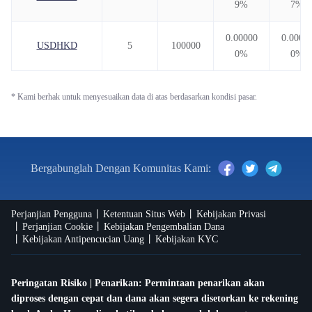
9%
7%
0.00000
0.0000
USDHKD
5
100000
0%
0%
* Kami berhak untuk menyesuaikan data di atas berdasarkan kondisi pasar.
Bergabunglah Dengan Komunitas Kami:
Perjanjian Pengguna
Ketentuan Situs Web
Kebijakan Privasi
Perjanjian Cookie
Kebijakan Pengembalian Dana
Kebijakan Antipencucian Uang
Kebijakan KYC
Peringatan Risiko | Penarikan: Permintaan penarikan akan
diproses dengan cepat dan dana akan segera disetorkan ke rekening