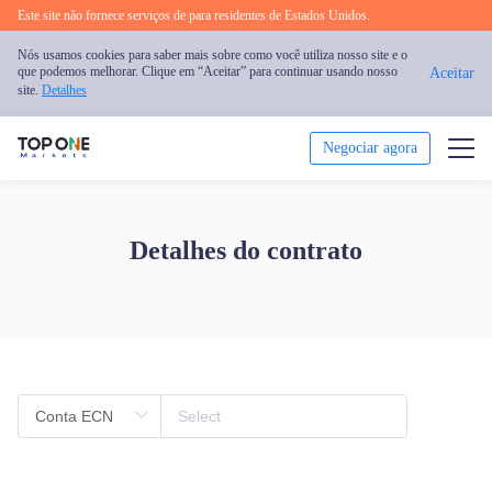
Este site não fornece serviços de para residentes de Estados Unidos.
Nós usamos cookies para saber mais sobre como você utiliza nosso site e o
que podemos melhorar. Clique em “Aceitar” para continuar usando nosso
Aceitar
site.
Detalhes
Negociar agora
Negociar
Detalhes do contrato
Plataforma
Análise
Educação
Promoção
Sobre nós