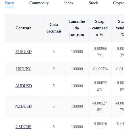
Forex
Commodity
Index
Stock
Crypto
Português
Tamanho
Swap
Swap
Casa
|
do
comprad
vendid
Contrato
Trader
Partners
decimais
contrato
o %
%
-0.00966
-0.0093
EURUSD
5
100000
7%
3%
USDJPY
3
100000
-0.0097%
-0.0139
-0.00672
-0.0061
AUDUSD
5
100000
2%
9%
-0.00527
-0.0089
NZDUSD
5
100000
8%
7%
-0.00416
-0.0111
USDCHF
5
100000