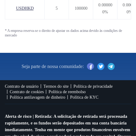
0.00000
0.0000
USDHKD
5
100000
0%
0%
* A empresa reserva-se o direito de ajustar os dados acima devido às condições de
mercado
Seja parte de nossa comunidade:
Contrato de usuário
Termos do site
Política de privacidade
Contrato de cookies
Política de reembolso
Política antilavagem de dinheiro
Política de KYC
Alerta de risco | Retirada: A solicitação de retirada será processada
rapidamente, e os fundos serão depositados em sua conta bancária
imediatamente. Tenha em mente que produtos financeiros envolvem