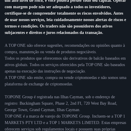
um alto nível de risco, e você poderá perder todo seu capital. Operar
com margem pode não ser adequado a todos os investidores,
certifique-se de compreender totalmente os riscos envolvidos. Antes
de usar nossos serviços, leia cuidadosamente nossos alertas de riscos e
termos e condições. Os traders não são possuidores dos ativos
subjacentes e direitos e juros relacionados da transação.
A TOP ONE não oferece sugestões, recomendações ou opiniões quanto à
compra, manutenção ou venda de produtos negociáveis.
Todos os produtos que oferecemos são derivativos de balcão baseados em
ativos globais. Todos os serviços oferecidos pela TOP ONE são baseados
apenas na execução das instruções de negociação.
A TOP ONE não emite, compra ou vende criptomoedas e não somos uma
plataforma de exchange de criptomoedas.
TOPONE Group é registrada nas Ilhas Cayman, sob o endereço de
registro: Buckingham Square, Phase 2, 2nd FI, 720 West Bay Road,
George Town, Grand Cayman, Ilhas Cayman.
TOP ONE é a marca de varejo do TOPONE Group. Incluem-se a TOP 1
MARKETS PTY LTD e a TOP 1 MARKETS LIMITED. Estas empresas
oferecem serviços sob regulamentos locais e possuem suas próprias