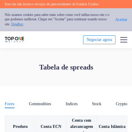
Este site não fornece serviços de para residentes de Estados Unidos.
Nós usamos cookies para saber mais sobre como você utiliza nosso site e o
que podemos melhorar. Clique em “Aceitar” para continuar usando nosso
Aceitar
site.
Detalhes
Negociar agora
Negociar
Tabela de spreads
Plataforma
Análise
Educação
Forex
Commodities
Indices
Stock
Crypto
Promoção
Conta com
Produto
Conta ECN
alavancagem
Conta Islâmica
Sobre nós