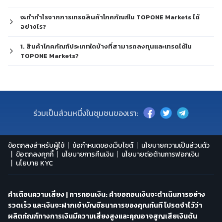
จะทำกำไรจากการเทรดสินค้าโภคภัณฑ์ใน TOPONE Markets ได้
อย่างไร?
1. สินค้าโภคภัณฑ์ประเภทใดบ้างที่สามารถลงทุนและเทรดได้ใน
TOPONE Markets?
ร่วมเป็นส่วนหนึ่งในชุมชนของเรา:
ข้อตกลงสำหรับผู้ใช้
ข้อกำหนดของเว็บไซต์
นโยบายความเป็นส่วนตัว
ข้อตกลงคุกกี้
นโยบายการคืนเงิน
นโยบายต่อต้านการฟอกเงิน
นโยบาย KYC
คำเตือนความเสี่ยง | การถอนเงิน: คำขอถอนเงินจะดำเนินการอย่าง
รวดเร็ว และเงินจะฝากเข้าบัญชีธนาคารของคุณทันที โปรดจำไว้ว่า
ผลิตภัณฑ์ทางการเงินมีความเสี่ยงสูงและคุณอาจสูญเสียเงินต้น