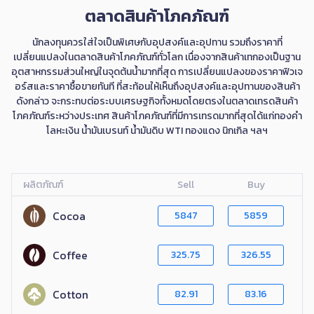
ตลาดสินค้าโภคภัณฑ์
นักลงทุนควรใส่ใจเป็นพิเศษกับอุปสงค์และอุปทาน รวมถึงราคาที่
เปลี่ยนแปลงในตลาดสินค้าโภคภัณฑ์ทั่วโลก เนื่องจากสินค้าเทกองเป็นฐาน
อุตสาหกรรมส่วนใหญ่ในจุดต้นน้ำมากที่สุด การเปลี่ยนแปลงของราคาฟิวเจ
อร์สและราคาซื้อขายทันที ที่สะท้อนให้เห็นถึงอุปสงค์และอุปทานของสินค้า
ดังกล่าว จะกระทบต่อระบบเศรษฐกิจทั้งหมดโดยตรงในตลาดเทรดสินค้า
โภคภัณฑ์ระหว่างประเทศ สินค้าโภคภัณฑ์ที่มีการเทรดมากที่สุดได้แก่ทองคำ
โลหะเงิน น้ำมันเบรนท์ น้ำมันดิบ WTI ทองแดง นิกเกิล ฯลฯ
ผลิตภัณฑ์
Sell
Buy
Cocoa
5847
5859
Coffee
325.75
326.55
Cotton
82.91
83.16