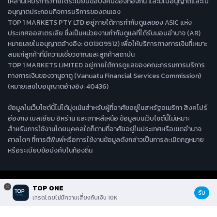
เหล่านี้ให้บริการภายใต้ระเบียบข้อบังคับของท้องถิ่น และมีใบอนุญาตและใบ
อนุญาตประกอบกิจการบริการของตนเอง
TOP 1 MARKETS PTY LTD อยู่ภายใต้การกำกับดูแลของ ASIC แห่ง
ประเทศออสเตรเลีย ซึ่งเป็นหน่วยงานกำกับดูแลที่ได้รับมอบอำนาจ (AR)
หมายเลขใบอนุญาตอ้างอิง: 001309512) เพื่อให้บริการทางการเงินที่เหมาะ
สมแก่ลูกค้าที่มีความเชี่ยวชาญและลูกค้าสถาบัน
TOP 1 MARKETS LIMITED อยู่ภายใต้การดูแลของคณะกรรมการบริการ
ทางการเงินของวานูอาตู (Vanuatu Financial Services Commission)
(หมายเลขใบอนุญาตอ้างอิง: 40436)
ข้อมูลในเว็บไซต์นี้ไม่ได้มุ่งเน้นสำหรับผู้ที่อาศัยอยู่ในสหรัฐอเมริกา สิงคโปร์
ฮ่องกง เบลเยียม อิหร่าน และเกาหลีเหนือ ข้อมูลบนเว็บไซต์นี้ไม่เหมาะ
สำหรับการใช้งานโดยบุคคลใดก็ตามที่อาศัยอยู่ในประเทศหรือเขตอำนาจ
ศาลใดๆ ที่การตีพิมพ์หรือการใช้งานข้อมูลดังกล่าวเป็นการละเมิดกฎหมาย
หรือระเบียบข้อบังคับในท้องถิ่น
© 2021 TOP ONE Copyright
TOP ONE
รับ
เทรดโดยไม่มีความเสี่ยงกับเงิน 10K