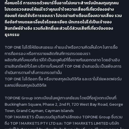
ทั้งหมดได้ การเทรดด้วยมาร์จิ้นอาจไม่เหมาะสำหรับนักลงทุนทุกคน
โปรดตรวจสอบให้แน่ใจว่าคุณเข้าใจความเสี่ยงที่เกี่ยวข้องอย่าง
ถ่องแท้ ก่อนใช้บริการของเรา โปรดอ่านคำเตือนเรื่องความเสี่ยง รวม
ถึงข้อกำหนดและเงื่อนไขโดยละเอียด นักเทรดไม่ได้เป็นเจ้าของ
สินทรัพย์อ้างอิง รวมถึงสิทธิ์และส่วนได้ส่วนเสียที่เกี่ยวข้องของ
ธุรกรรม
TOP ONE ไม่ได้ให้ข้อเสนอแนะ คำแนะนำหรือความคิดเห็นใดๆ ในการซื้อ
การถือครอง หรือการขายผลิตภัณฑ์การเทรดของเรา
ผลิตภัณฑ์ทั้งหมดที่เรามีให้ เป็นอนุพันธ์ที่ซื้อขายกันนอกตลาด โดยอ้างอิง
ตามสินทรัพย์ทั่วโลก บริการทั้งหมดที่ TOP ONE นำเสนอนั้น เป็นเพียงการ
ดำเนินการตามคำสั่งการเทรดเท่านั้น
TOP ONE ไม่ได้ออก ซื้อ หรือขายสกุลเงินดิจิทัล และเราไม่ใช่แพลตฟอร์ม
แลกเปลี่ยนสกุลเงินดิจิทัล
TOPONE Group จดทะเบียนในหมู่เกาะเคย์แมน โดยมีที่อยู่จดทะเบียนที่:
Buckingham Square, Phase 2, 2nd FI, 720 West Bay Road, George
Town, Grand Cayman, Cayman Islands
TOP 1 MARKETS เป็นแบรนด์ธุรกิจค้าปลีกของ TOPONE Group ซึ่งรวม
ถึง TOP 1 MARKETS PTY LTD และ TOP 1 MARKETS LIMITED บริษัท