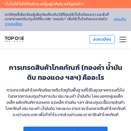
เว็บไซต์นี้ ไม่ได้ให้บริการ แก่ผู้อยู่อาศัยใน สหรัฐอเมริกา
เราใช้คุกกี้เพื่อเรียนรู้เพิ่มเติมเกี่ยวกับวิธีที่คุณใช้เว็บไซต์ของเรา และสิ่งที่
เราสามารถปรับปรุงให้ดีขึ้น คลิก "ยอมรับ" เพื่อใช้เว็บไซต์ของเราต่อไป
ยอมรับ
รายละเอียด
ลงทะเบียน
เทรด
การเทรดสินค้าโภคภัณฑ์ (ทองคำ น้ำมัน
แพลตฟอร์มการเทรด
ดิบ ทองแดง ฯลฯ) คืออะไร
การวิเคราะห์ตลาด
การเทรดสินค้าโภคภัณฑ์หมายถึงวัตถุดิบพื้นฐานที่ใช้ในอุตสาหกรรมทั่วไป
ในตลาดการลงทุนด้านการเงิน เช่น ทองคำ น้ำมันดิบ โลหะนอกกลุ่มเหล็ก
การศึกษา
เหล็ก ผลิตภัณฑ์การเกษตร แร่เหล็ก ถ่านหิน ฯลฯ นักลงทุนจะซื้อขายสินค้า
โภคภัณฑ์ เช่น ทองคำ น้ำมันดิบ ทองแดง ตามราคาในตลาดสินค้าโภคภัณฑ์
โปรโมชัน
ระหว่างประเทศ เพื่อทำกำไรจากส่วนต่างของราคาสินค้าโภคภัณฑ์
เกี่ยวกับเรา