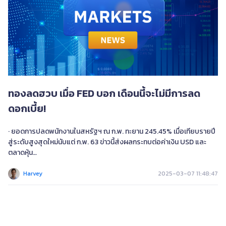
ไทย
|
Trader
Partners
ทองลดฮวบ เมื่อ FED บอก เดือนนี้จะไม่มีการลด
ดอกเบี้ย!
· ยอดการปลดพนักงานในสหรัฐฯ ณ ก.พ. ทะยาน 245.45% เมื่อเทียบรายปี 
สู่ระดับสูงสุดใหม่นับแต่ ก.พ. 63 ข่าวนี้ส่งผลกระทบต่อค่าเงิน USD และ
ตลาดหุ้น

· บัญชีการค้าของสหรัฐฯ ณ ม.ค. บันทึกการขาดดุลการค้าสูงสุดเป็น
ประวัติการณ์ เช่นเดียวกับดุลการค้าระหว่างแคนาดา ข่าวนี้ส่งผลดีต่อค่าเงิน 
Harvey
2025-03-07 11:48:47
CAD

· วอลเลอร์ สมาชิกคณะกรรมการ FED เชื่อว่าใน มี.ค. นี้อาจจะไม่มีการลด
ดอกเบี้ยลง ทว่าอาจมี 2 ครั้งในปีนี้ที่ซึ่งสมเหตุสมผล ข่าวนี้เป็นผลดีต่อค่า