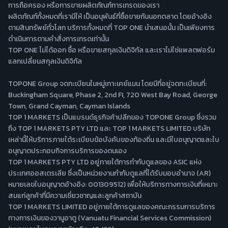
การถือครอง หรือการขายผลิตภัณฑ์การเทรดของเรา
ผลิตภัณฑ์ทั้งหมดที่เรามีให้ เป็นอนุพันธ์ที่ซื้อขายกันนอกตลาด โดยอ้างอิง
ตามสินทรัพย์ทั่วโลก บริการทั้งหมดที่ TOP ONE นำเสนอนั้น เป็นเพียงการ
ดำเนินการตามคำสั่งการเทรดเท่านั้น
TOP ONE ไม่ได้ออก ซื้อ หรือขายสกุลเงินดิจิทัล และเราไม่ใช่แพลตฟอร์ม
แลกเปลี่ยนสกุลเงินดิจิทัล
TOPONE Group จดทะเบียนในหมู่เกาะเคย์แมน โดยมีที่อยู่จดทะเบียนที่:
Buckingham Square, Phase 2, 2nd FI, 720 West Bay Road, George
Town, Grand Cayman, Cayman Islands
TOP 1 MARKETS เป็นแบรนด์ธุรกิจค้าปลีกของ TOPONE Group ซึ่งรวม
ถึง TOP 1 MARKETS PTY LTD และ TOP 1 MARKETS LIMITED บริษัท
เหล่านี้ให้บริการภายใต้ระเบียบข้อบังคับของท้องถิ่น และมีใบอนุญาตและใบ
อนุญาตประกอบกิจการบริการของตนเอง
TOP 1 MARKETS PTY LTD อยู่ภายใต้การกำกับดูแลของ ASIC แห่ง
ประเทศออสเตรเลีย ซึ่งเป็นหน่วยงานกำกับดูแลที่ได้รับมอบอำนาจ (AR)
หมายเลขใบอนุญาตอ้างอิง: 001309512) เพื่อให้บริการทางการเงินที่เหมาะ
สมแก่ลูกค้าที่มีความเชี่ยวชาญและลูกค้าสถาบัน
TOP 1 MARKETS LIMITED อยู่ภายใต้การดูแลของคณะกรรมการบริการ
ทางการเงินของวานูอาตู (Vanuatu Financial Services Commission)