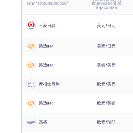
ธนาคารวาณิชธนกิจชั้นนำ
สกุลเงินรองที่ไม่มี
สกุลเงินหลัก
三菱日联
美元/日元
路透IFR
美元/日元
路透IFR
英镑/美元
摩根士丹利
欧元/美元
路透IFR
欧元/英镑
高盛
欧元/瑞郎