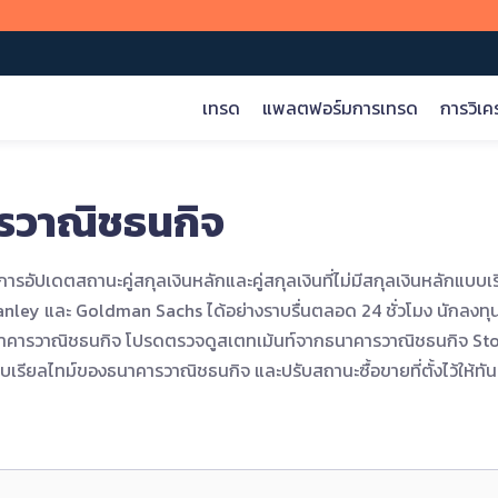
เทรด
แพลตฟอร์มการเทรด
การวิเค
ารวาณิชธนกิจ
ตลาดโลก
การวิเคราะห์ตลาด
หลักสูตรออนไลน์
บริษัท
Forex
การวิเคราะห์การเทรด
ขั้นพื้นฐาน
เกี่ยวกับเรา
งแพลตฟอร์มการเทรดบน iOS, Android, เว็บ และ MT5
ทั่วไป>
สินค้าโภคภัณฑ์
เจาะลึกตลาด
เงื่อนไข
โปรแกรมพันธมิตร
การอัปเดตสถานะคู่สกุลเงินหลักและคู่สกุลเงินที่ไม่มีสกุลเงินหลักแ
ง
ดัชนี
โอกาสทางการตลาด
ผลิตภัณฑ์
การคุ้มครองเงินทุนของลูกค้า
tanley และ Goldman Sachs ได้อย่างราบรื่นตลอด 24 ชั่วโมง นัก
หุ้น
การซื้อขาย
งธนาคารวาณิชธนกิจ โปรดตรวจดูสเตทเม้นท์จากธนาคารวาณิชธนกิจ St
คริปโต
ปัจจัยพื้นฐาน
เรียลไทม์ของธนาคารวาณิชธนกิจ และปรับสถานะซื้อขายที่ตั้งไว้ให้ทั
เทคนิค
roid APK
เว็บที่ใช้เทรด
สแกนเพื่อดาวน์โหลด