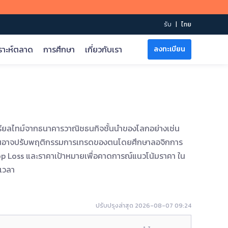
รับ
|
ไทย
ราะห์ตลาด
การศึกษา
เกี่ยวกับเรา
ลงทะเบียน
METATRADER 5
กฎการเทรด
ข้อมูล
การช่วยเหลือทางออนไลน์
วิดีโอการฝึกอบรม
MT5 สำหรับ Mac
รายละเอียดสัญญา
ปฏิทินเศรษฐกิจ
จะเปิดบัญชีได้อย่างไร?
MT5 สำหรับ iOS
ตารางสเปรด
ดัชนีความเชื่อมั่น
จะเริ่มเทรดได้อย่างไร?
บบเรียลไทม์จากธนาคารวาณิชธนกิจชั้นนำของโลกอย่างเช่น
วิดีโอของ Martin
MT5 สำหรับ Android
คำสั่งซื้อขายของธนาคารวาณิชธนกิจ
จะทำกำไรได้อย่างไร?
ลงทุนอาจปรับพฤติกรรมการเทรดของตนโดยศึกษาลอจิกการ
บัญชีเทรด
รายงานสถานะ Gold ETF
ศูนย์ช่วยเหลือ
พื้นฐาน
op Loss และราคาเป้าหมายเพื่อคาดการณ์แนวโน้มราคา ใน
น้ำมันดิบจาก EIA
ข้อกำหนด & เงื่อนไข
บัญชี ECN
ระดับ 1
นเวลา
บัญชีเลเวอเรจระดับพรีเมียม
ระดับ 2
บัญชีอิสลาม
ปรับปรุงล่าสุด 2026-08-07 09:24