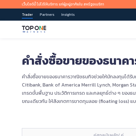
เว็บไซต์นี้ ไม่ได้ให้บริการ แก่ผู้อยู่อาศัยใน สหรัฐอเมริกา
Trader
Partners
Insights
คำสั่งซื้อขายของธนาค
เข้าถึงตลาดโลก
เทรดได้ทุกที่ ทุกเวลา
ข่าวการตลาดและงานวิจัย
ภาพรวมการเรียนรู้
เกี่ยวกับ TOP ONE
นำเสนอผลิตภัณฑ์การเทรดมากกว่า 80 รายการ รวมถึงคู่สกุล
เรารองรับวิธีการดาวน์โหลดและอุปกรณ์ต่างๆ มากมาย รวมถึ
ติดตามมุมมองและโอกาสของตลาดแบบเรียลไทม์ แนวคิดการ
TOP ONE จะช่วยคุณในทุกขั้นตอนของกระบวนการเทรด
เราเป็นผู้ให้บริการเทรดออนไลน์ที่มีความน่าเชื่อถือ นักลงทุน
คำสั่งซื้อขายของธนาคารวาณิชธนกิจช่วยให้นักลงทุนได้รับ
เงิน Forex มากกว่า 35 คู่ ทองคำ น้ำมัน หุ้น ดัชนี และสกุลเงิน
เทรด และการอ้างอิงกลยุทธ์แบบมืออาชีพ
สามารถเทรดผลิตภัณฑ์ในตลาดการเงินจากทั่วโลกได้รวดเร็วยิ่
ดิจิทัลหลัก ฯลฯ
ขึ้น ผ่านนวัตกรรมแพลตฟอร์มและแอปพลิเคชันของเรา
ทั่วไป>
Citibank, Bank of America Merrill Lynch, Morgan S
เทรดขั้นพื้นฐาน ประวัติการเทรด และกลยุทธ์ต่าง ๆ ขอ
ขณะเดียวกัน ให้สังเกตการขาดทุนลอย (floating loss) แบบ
เริ่มเทรดตอนนี้เลย
เริ่มเทรดตอนนี้เลย
หรือ
หรือ
ลองใช้บัญชีทดลองเทรดฟรี
ลองใช้บัญชีทดลองเทรดฟรี
App Store
Google Play
And
คู่สกุลเงินหลัก/ คู่