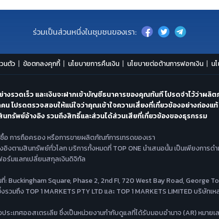
ร่วมเป็นส่วนหนึ่งในชุมชนของเรา:
วนตัว
ข้อตกลงคุกกี้
นโยบายการคืนเงิน
นโยบายต่อต้านการฟอกเงิน
นโ
่างรวดเร็ว และเงินจะฝากเข้าบัญชีธนาคารของคุณทันที โปรดจำไว้ว่าผลิตภ
คน โปรดตรวจสอบให้แน่ใจว่าคุณเข้าใจความเสี่ยงที่เกี่ยวข้องอย่างถ่องแท้
นทรัพย์อ้างอิง รวมถึงสิทธิ์และส่วนได้ส่วนเสียที่เกี่ยวข้องของธุรกรรม
รซื้อ การถือครอง หรือการขายผลิตภัณฑ์การเทรดของเรา
อ้างอิงตามสินทรัพย์ทั่วโลก บริการทั้งหมดที่ TOP ONE นำเสนอนั้น เป็นเพียงการดำ
ฟอร์มแลกเปลี่ยนสกุลเงินดิจิทัล
ียนที่: Buckingham Square, Phase 2, 2nd FI, 720 West Bay Road, George
รวมถึง TOP 1 MARKETS PTY LTD และ TOP 1 MARKETS LIMITED บริษัทเหล่านี้
ะเทศออสเตรเลีย ซึ่งเป็นหน่วยงานกำกับดูแลที่ได้รับมอบอำนาจ (AR) หมายเลขใ