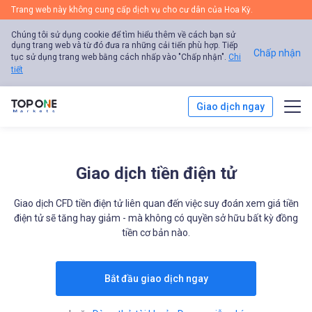
Trang web này không cung cấp dịch vụ cho cư dân của Hoa Kỳ.
Chúng tôi sử dụng cookie để tìm hiểu thêm về cách bạn sử
dụng trang web và từ đó đưa ra những cải tiến phù hợp. Tiếp
Chấp nhận
tục sử dụng trang web bằng cách nhấp vào "Chấp nhận".
Chi
tiết
Giao dịch ngay
Giao dịch
Giao dịch tiền điện tử
Nền tảng
Giao dịch CFD tiền điện tử liên quan đến việc suy đoán xem giá tiền
Phân tích thị trường
điện tử sẽ tăng hay giảm - mà không có quyền sở hữu bất kỳ đồng
tiền cơ bản nào.
Giáo dục
Bắt đầu giao dịch ngay
Khuyến mãi