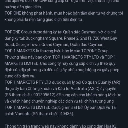
các dịch vụ do TOP ONE cung cấp chỉ dựa trên việc thực hiện các
hướng dẫn giao dịch.
TOP ONE không phát hành, mua hoặc bán tiền điện tử và chúng tôi
không phải là nền tảng giao dịch tiền điện tử.
TOPONE Group được đăng ký tại Quần đảo Cayman, với địa chỉ
đăng ký tại: Buckingham Square, Phase 2, 2nd FI, 720 West Bay
Road, George Town, Grand Cayman, Quần đảo Cayman.
TOP 1 MARKETS là thương hiệu bán lẻ của TOPONE Group.
Thương hiệu này bao gồm TOP 1 MARKETS PTY LTD và TOP 1
MARKETS LIMITED. Các công ty này cung cấp dịch vụ theo quy
định của địa phương và đều có giấy phép hoạt động và giấy phép
cung cấp dịch vụ.
TOP 1 MARKETS PTY LTD được quản lý bởi Cơ quan Quản lý (AR)
được Ủy ban Chứng khoán và Đầu tư Australia (ASIC) ủy quyền.
(Số tham chiếu: 001309512) để cung cấp cho khách hàng tổ chức
và khách hàng chuyên nghiệp các dịch vụ tài chính tương ứng.
TOP 1 MARKETS LIMITED được giám sát bởi Ủy ban Dịch vụ Tài
chính Vanuatu (Số tham chiếu: 40436).
Thông tin trên trang web này không dành vào công dân Hoa Kỳ,