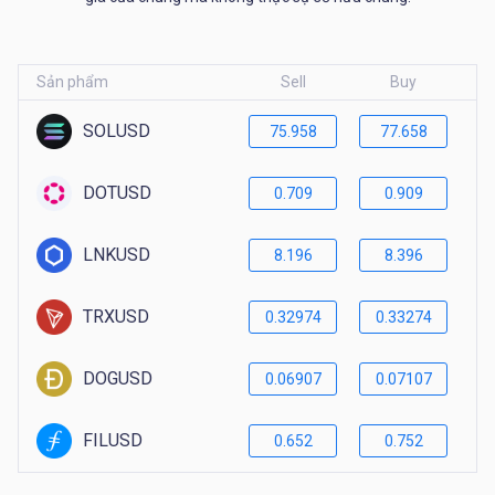
Sản phẩm
Sell
Buy
SOLUSD
75.958
77.658
DOTUSD
0.709
0.909
LNKUSD
8.196
8.396
TRXUSD
0.32974
0.33274
DOGUSD
0.06907
0.07107
FILUSD
0.652
0.752