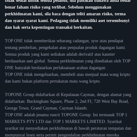
tidak sesuai untuk semua pelabur, sila pastikan bahawa anda benar
benar faham risiko yang terlibat. Sebelum menggunakan
perkhidmatan kami, sila baca dengan teliti amaran risiko, terma
dan syarat syarat kami. Pedagang tidak memiliki aset tersembunyi
dan hak serta kepentingan transaksi berkaitan.
TOP ONE tidak memberikan sebarang cadangan, syor atau pendapat
tentang pembelian, pengekalan atau penjualan produk dagangan kami.
Semua produk yang kami sediakan adalah derivatif atas kaunter
berdasarkan aset global. Semua perkhidmatan yang disediakan oleh TOP
ONE hanyalah berdasarkan perlaksanaan arahan dagangan.
TOP ONE tidak mengeluarkan, membeli atau menjual mata wang kripto
dan kami bukan platform pertukaran mata wang kripto.
TOPONE Group didaftarkan di Kepulauan Cayman, dengan alamat yang
didaftarkan: Buckingham Square, Phase 2, 2nd FI, 720 West Bay Road,
George Town, Grand Cayman, Cayman Islands.
TOP ONE adalah jenama runcit TOPONE Group. Ini termasuk TOP 1
MARKETS PTY LTD dan TOP 1 MARKETS LIMITED. Syarikat
syarikat ini menyediakan perkhidmatan di bawah peraturan tempatan dan
mempunyai lesen serta permit pengendalian perkhidmatan mereka