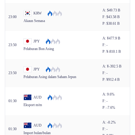
A: $​49.73 B
KRW
23:00
F: $​43.58 B
Akaun Semasa
P: $​38.61 B
A: ¥​477.9 B
JPY
23:50
F: -
Pelaburan Bon Asing
P: ¥​-810.1 B
A: ¥​-392.5 B
JPY
23:50
F: -
Pelaburan Asing dalam Saham Jepun
P: ¥​912.4 B
A: 9.6%
AUD
01:30
F: -
Eksport m/m
P: -7.6%
A: -0.2%
AUD
01:30
F: -
Import bulan/bulan