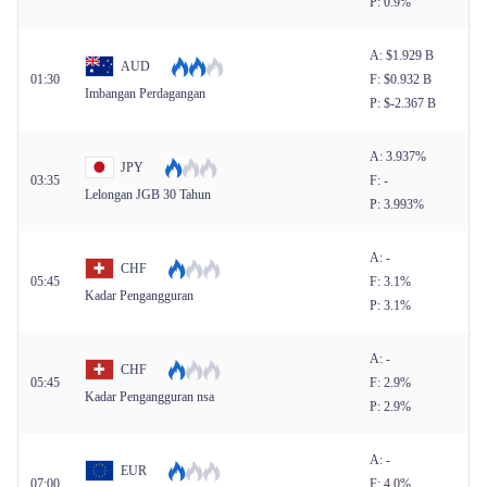
P: 0.9%
A: $​1.929 B
AUD
01:30
F: $​0.932 B
Imbangan Perdagangan
P: $​-2.367 B
A: 3.937%
JPY
03:35
F: -
Lelongan JGB 30 Tahun
P: 3.993%
A: -
CHF
05:45
F: 3.1%
Kadar Pengangguran
P: 3.1%
A: -
CHF
05:45
F: 2.9%
Kadar Pengangguran nsa
P: 2.9%
A: -
EUR
07:00
F: 4.0%