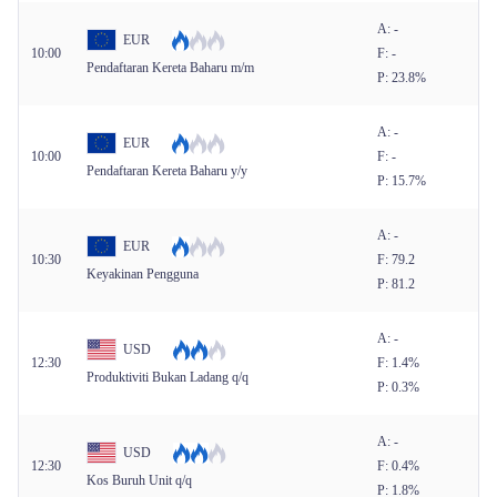
A: -
EUR
10:00
F: -
Pendaftaran Kereta Baharu m/m
P: 23.8%
A: -
EUR
10:00
F: -
Pendaftaran Kereta Baharu y/y
P: 15.7%
A: -
EUR
10:30
F: 79.2
Keyakinan Pengguna
P: 81.2
A: -
USD
12:30
F: 1.4%
Produktiviti Bukan Ladang q/q
P: 0.3%
A: -
USD
12:30
F: 0.4%
Kos Buruh Unit q/q
P: 1.8%