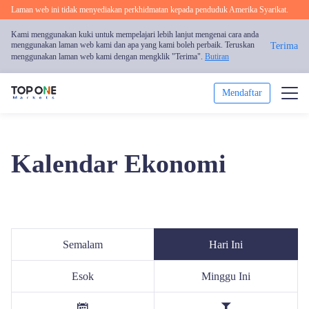
Laman web ini tidak menyediakan perkhidmatan kepada penduduk Amerika Syarikat.
Kami menggunakan kuki untuk mempelajari lebih lanjut mengenai cara anda
menggunakan laman web kami dan apa yang kami boleh perbaik. Teruskan
Terima
menggunakan laman web kami dengan mengklik "Terima".
Butiran
Mendaftar
Dagang
Kalendar Ekonomi
Platform
Analisis Pasaran
Pendidikan
Semalam
Hari Ini
Promosi
Esok
Minggu Ini
Mengenai Kami