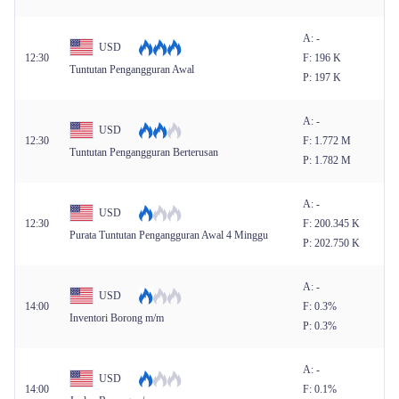
A: -
USD
12:30
F: 196 K
Tuntutan Pengangguran Awal
P: 197 K
A: -
USD
12:30
F: 1.772 M
Tuntutan Pengangguran Berterusan
P: 1.782 M
A: -
USD
12:30
F: 200.345 K
Purata Tuntutan Pengangguran Awal 4 Minggu
P: 202.750 K
A: -
USD
14:00
F: 0.3%
Inventori Borong m/m
P: 0.3%
A: -
USD
14:00
F: 0.1%