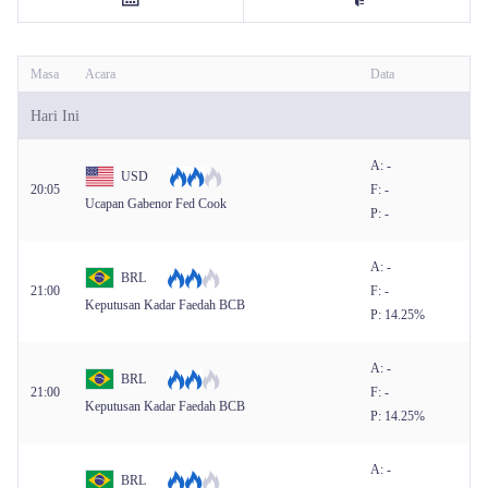
Melayu
Masa
Acara
Data
|
Trader
Partners
Hari Ini
A: -
USD
20:05
F: -
Ucapan Gabenor Fed Cook
P: -
A: -
BRL
21:00
F: -
Keputusan Kadar Faedah BCB
P: 14.25%
A: -
BRL
21:00
F: -
Keputusan Kadar Faedah BCB
P: 14.25%
A: -
BRL