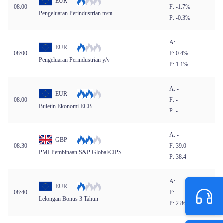
EUR
08:00
F: -1.7%
Pengeluaran Perindustrian m/m
P: -0.3%
A: -
EUR
08:00
F: 0.4%
Pengeluaran Perindustrian y/y
P: 1.1%
A: -
EUR
08:00
F: -
Buletin Ekonomi ECB
P: -
A: -
GBP
08:30
F: 39.0
PMI Pembinaan S&P Global/CIPS
P: 38.4
A: -
EUR
08:40
F: -
Lelongan Bonus 3 Tahun
P: 2.867%