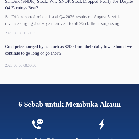
SanDisk (SNDK) Stock: Why SNDK Stock Dropped Nearly 8% Despite
Q4 Earnings Beat?
SanDisk reported robust fiscal Q4 2026 results on August 5, with
revenue surging 372% year-on-year to $8.965 billion, surpassing
estimates. However, its stock price fell over 8% after market hours due
2026-08-06 11:41:55
to investor expectations, valuation pressures, and profit-taking. Explore
SanDisk's latest financial results, stock trends, future outlook, and
Gold prices surged by as much as $200 from their daily low! Should we
whether SNDK stock is worth investing in.
continue to go long or go short?
2026-08-06 08:30:00
6 Sebab untuk Membuka Akaun