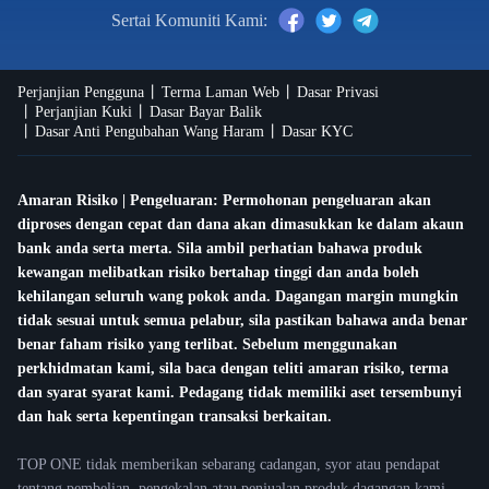
Sertai Komuniti Kami:
Perjanjian Pengguna
Terma Laman Web
Dasar Privasi
Perjanjian Kuki
Dasar Bayar Balik
Dasar Anti Pengubahan Wang Haram
Dasar KYC
Amaran Risiko | Pengeluaran: Permohonan pengeluaran akan
diproses dengan cepat dan dana akan dimasukkan ke dalam akaun
bank anda serta merta. Sila ambil perhatian bahawa produk
kewangan melibatkan risiko bertahap tinggi dan anda boleh
kehilangan seluruh wang pokok anda. Dagangan margin mungkin
tidak sesuai untuk semua pelabur, sila pastikan bahawa anda benar
benar faham risiko yang terlibat. Sebelum menggunakan
perkhidmatan kami, sila baca dengan teliti amaran risiko, terma
dan syarat syarat kami. Pedagang tidak memiliki aset tersembunyi
dan hak serta kepentingan transaksi berkaitan.
TOP ONE tidak memberikan sebarang cadangan, syor atau pendapat
tentang pembelian, pengekalan atau penjualan produk dagangan kami.