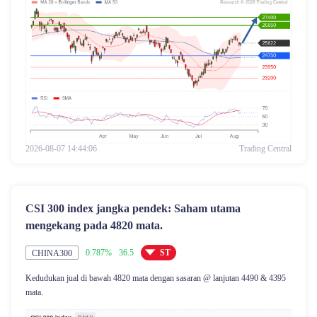
2026-08-07 14:44:06
Trading Central
CSI 300 index jangka pendek: Saham utama
mengekang pada 4820 mata.
0.787%
36.5
ST
CHINA300
Kedudukan jual di bawah 4820 mata dengan sasaran @ lanjutan 4490 & 4395
mata.