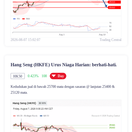
2026-08-07 15:02:07
Trading Central
Hang Seng (HKFE) Urus Niaga Harian: berhati-hati.
0.423%
108
Day
HK50
Kedudukan jual di bawah 25700 mata dengan sasaran @ lanjutan 25400 &
25120 mata.