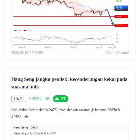
2026-08-07 15:00:09
Trading Central
Hang Seng jangka pendek: kecenderungan kekal pada
suasana bulis
0.423%
108
ST
HK50
Kedudukan beli melebihi 24750 mata dengan sasaran @ lanjutan 26850 &
27400 mata.