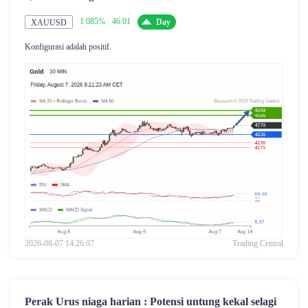
1.085%
46.01
Day
XAUUSD
Konfigurasi adalah positif.
2026-08-07 14:26:07
Trading Central
Perak Urus niaga harian : Potensi untung kekal selagi