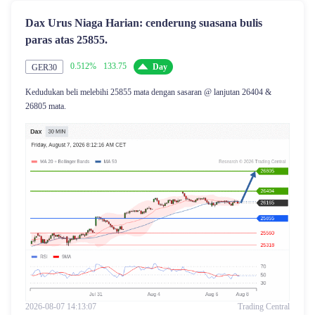
Dax Urus Niaga Harian: cenderung suasana bulis
paras atas 25855.
0.512%
133.75
Day
GER30
Kedudukan beli melebihi 25855 mata dengan sasaran @ lanjutan 26404 &
26805 mata.
2026-08-07 14:13:07
Trading Central