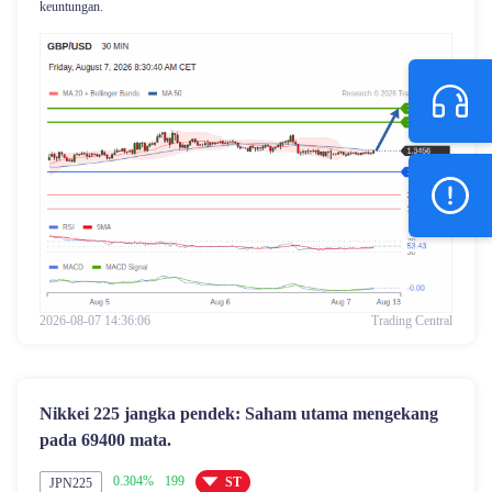
keuntungan.
2026-08-07 14:36:06
Trading Central
Nikkei 225 jangka pendek: Saham utama mengekang
pada 69400 mata.
0.304%
199
ST
JPN225