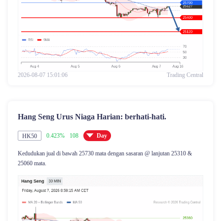
2026-08-07 15:01:06
Trading Central
Hang Seng Urus Niaga Harian: berhati-hati.
0.423%
108
Day
HK50
Kedudukan jual di bawah 25730 mata dengan sasaran @ lanjutan 25310 &
25060 mata.