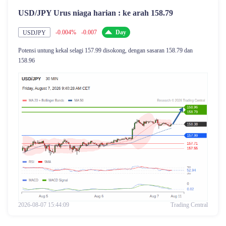
USD/JPY Urus niaga harian : ke arah 158.79
Melayu
-0.004%
-0.007
Day
USDJPY
|
Trader
Partners
Potensi untung kekal selagi 157.99 disokong, dengan sasaran 158.79 dan
158.96
2026-08-07 15:44:09
Trading Central