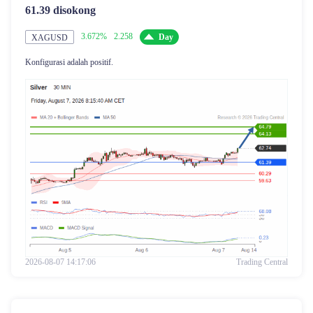
61.39 disokong
3.672%
2.258
Day
XAGUSD
Konfigurasi adalah positif.
2026-08-07 14:17:06
Trading Central