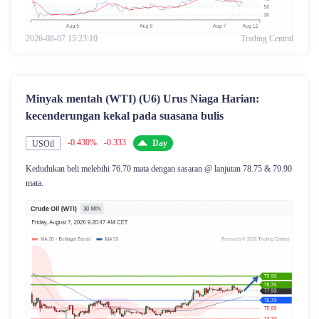
2026-08-07 15:23:10
Trading Central
Minyak mentah (WTI) (U6) Urus Niaga Harian:
kecenderungan kekal pada suasana bulis
-0.430%
-0.333
Day
USOil
Kedudukan beli melebihi 76.70 mata dengan sasaran @ lanjutan 78.75 & 79.90
mata.