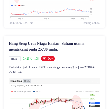
2026-08-07 15:21:06
Trading Central
Hang Seng Urus Niaga Harian: Saham utama
mengekang pada 25730 mata.
0.423%
108
Day
HK50
Kedudukan jual di bawah 25730 mata dengan sasaran @ lanjutan 25310 &
25060 mata.