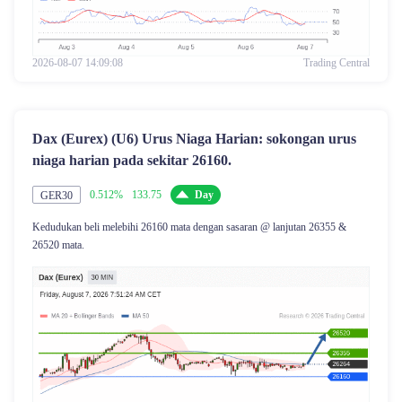
2026-08-07 14:09:08
Trading Central
Dax (Eurex) (U6) Urus Niaga Harian: sokongan urus
niaga harian pada sekitar 26160.
0.512%
133.75
Day
GER30
Kedudukan beli melebihi 26160 mata dengan sasaran @ lanjutan 26355 &
26520 mata.