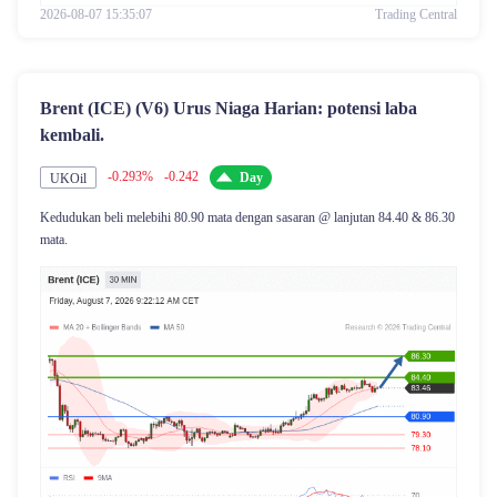
2026-08-07 15:35:07
Trading Central
Brent (ICE) (V6) Urus Niaga Harian: potensi laba
kembali.
-0.293%
-0.242
Day
UKOil
Kedudukan beli melebihi 80.90 mata dengan sasaran @ lanjutan 84.40 & 86.30
mata.