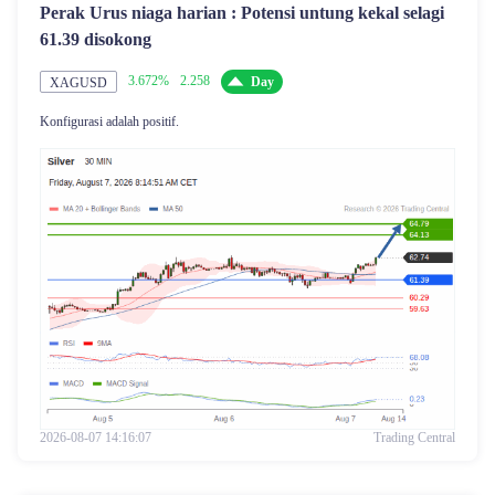
Perak Urus niaga harian : Potensi untung kekal selagi
61.39 disokong
3.672%
2.258
Day
XAGUSD
Konfigurasi adalah positif.
2026-08-07 14:16:07
Trading Central