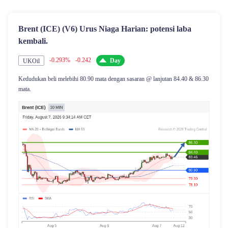
Brent (ICE) (V6) Urus Niaga Harian: potensi laba
kembali.
-0.293%
-0.242
Day
UKOil
Kedudukan beli melebihi 80.90 mata dengan sasaran @ lanjutan 84.40 & 86.30
mata.