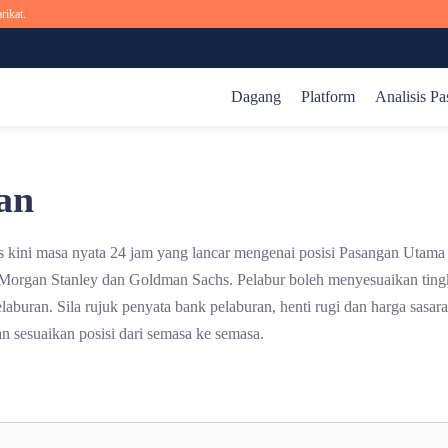
rikat.
Dagang
Platform
Analisis Pa
Pasaran Global
Analisis Pasaran
Kursus Dalam Talian
Syarikat
an
Forex
Analisis Dagangan
Asas
Mengenai Kami
ermasuk iOS, Android, Web dan platform dagangan MT5.
Komoditi
Pandangan Pasaran
Syarat
Program Gabungan
kini masa nyata 24 jam yang lancar mengenai posisi Pasangan Utama
Indeks
Peluang Pasaran
Produk
Perlindungan Dana Pelanggan
, Morgan Stanley dan Goldman Sachs. Pelabur boleh menyesuaikan tin
Saham
Berniaga
elaburan. Sila rujuk penyata bank pelaburan, henti rugi dan harga sas
Kripto
Asas
n sesuaikan posisi dari semasa ke semasa.
Teknikal
d APK
Pedagang Web
Imbas untuk Memuat Turun