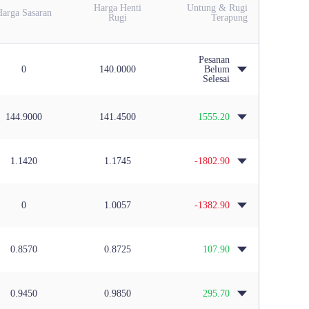
Harga Henti
Untung & Rugi
Harga Sasaran
Rugi
Terapung
Pesanan
0
140.0000
Belum
Selesai
144.9000
141.4500
1555.20
1.1420
1.1745
-1802.90
0
1.0057
-1382.90
0.8570
0.8725
107.90
0.9450
0.9850
295.70