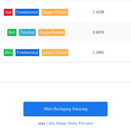
Jual
Fundamental
Jangka Pendek
1.4598
Beli
Teknikal
Jangka Pendek
0.6810
Beli
Fundamental
Jangka Pendek
1.1065
Mula Berdagang Sekarang
atau
Cuba Akaun Demo Percuma