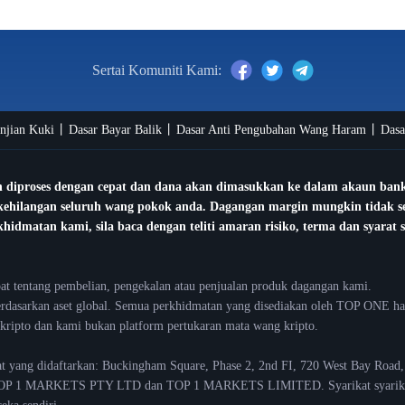
Sertai Komuniti Kami:
anjian Kuki
Dasar Bayar Balik
Dasar Anti Pengubahan Wang Haram
Das
 diproses dengan cepat dan dana akan dimasukkan ke dalam akaun bank 
 kehilangan seluruh wang pokok anda. Dagangan margin mungkin tidak se
idmatan kami, sila baca dengan teliti amaran risiko, terma dan syarat 
t tentang pembelian, pengekalan atau penjualan produk dagangan kami.
berdasarkan aset global. Semua perkhidmatan yang disediakan oleh TOP ONE ha
ripto dan kami bukan platform pertukaran mata wang kripto.
 yang didaftarkan: Buckingham Square, Phase 2, 2nd FI, 720 West Bay Road
OP 1 MARKETS PTY LTD dan TOP 1 MARKETS LIMITED. Syarikat syarikat in