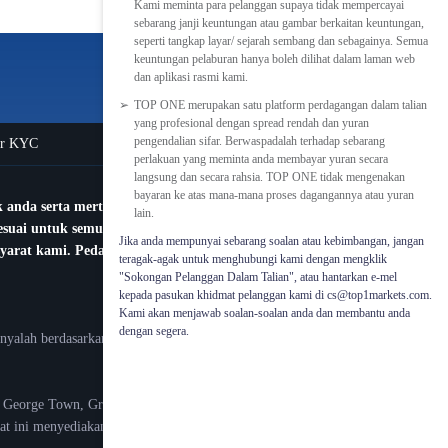
Kami meminta para pelanggan supaya tidak mempercayai
sebarang janji keuntungan atau gambar berkaitan keuntungan,
seperti tangkap layar/ sejarah sembang dan sebagainya. Semua
keuntungan pelaburan hanya boleh dilihat dalam laman web
dan aplikasi rasmi kami.
TOP ONE merupakan satu platform perdagangan dalam talian
yang profesional dengan spread rendah dan yuran
pengendalian sifar. Berwaspadalah terhadap sebarang
ar KYC
perlakuan yang meminta anda membayar yuran secara
langsung dan secara rahsia. TOP ONE tidak mengenakan
bayaran ke atas mana-mana proses dagangannya atau yuran
anda serta merta. Sila ambil perhatian bahawa produk
lain.
suai untuk semua pelabur, sila pastikan bahawa anda benar
Jika anda mempunyai sebarang soalan atau kebimbangan, jangan
syarat kami. Pedagang tidak memiliki aset tersembunyi dan
teragak-agak untuk menghubungi kami dengan mengklik
"Sokongan Pelanggan Dalam Talian", atau hantarkan e-mel
kepada pasukan khidmat pelanggan kami di cs@top1markets.com.
Kami akan menjawab soalan-soalan anda dan membantu anda
dengan segera.
nyalah berdasarkan perlaksanaan arahan dagangan.
, George Town, Grand Cayman, Cayman Islands.
i menyediakan perkhidmatan di bawah peraturan tempatan