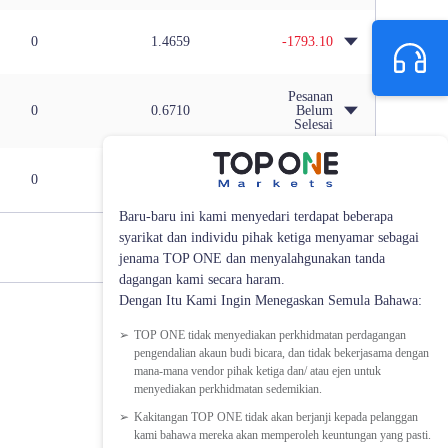
0
1.4659
-1793.10
Pesanan
0
0.6710
Belum
Selesai
0
1.1083
914.40
Baru-baru ini kami menyedari terdapat beberapa
syarikat dan individu pihak ketiga menyamar sebagai
jenama TOP ONE dan menyalahgunakan tanda
dagangan kami secara haram.
Dengan Itu Kami Ingin Menegaskan Semula Bahawa:
TOP ONE tidak menyediakan perkhidmatan perdagangan
pengendalian akaun budi bicara, dan tidak bekerjasama dengan
mana-mana vendor pihak ketiga dan/ atau ejen untuk
menyediakan perkhidmatan sedemikian.
Kakitangan TOP ONE tidak akan berjanji kepada pelanggan
kami bahawa mereka akan memperoleh keuntungan yang pasti.