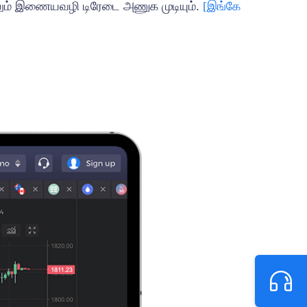
ாலும் இணையவழி டிரேடை அணுக முடியும்.
[இங்கே