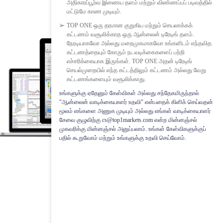
அதிகாரப்பூர்வ இணைய தளம் மற்றும் விண்ணப்பப் படிவத்தில்
மட்டுமே காண முடியும்.
TOP ONE ஒரு தரமான குறுகிய மற்றும் செயலாக்கக்
கட்டணம் வசூலிக்காத ஒரு ஆன்லைன் டிரேடிங் தளம்.
நேரடியாகவோ அல்லது மறைமுகமாகவோ உங்களிடம் எந்தவித
கட்டணத்தையும் கோரும் நடவடிக்கைகளைப் பற்றி
எச்சரிக்கையாக இருங்கள். TOP ONE அதன் டிரேடிங்
செயல்முறையில் எந்த கட்டத்திலும் கட்டணம் அல்லது வேறு
கட்டணங்களையும் வசூலிக்காது.
உங்களுக்கு ஏதேனும் கேள்விகள் அல்லது சந்தேகமிருந்தால்
"ஆன்லைன் வாடிக்கையாளர் உதவி" என்பதைக் கிளிக் செய்வதன்
மூலம் எங்களை அணுக முடியும் அல்லது எங்கள் வாடிக்கையாளர்
சேவை குழுவிற்கு cs@top1markets.com என்ற மின்னஞ்சல்
முகவரிக்கு மின்னஞ்சல் அனுப்பலாம். உங்கள் கேள்விகளுக்குப்
பதில் கூறுவோம் மற்றும் உங்களுக்கு உதவி செய்வோம்.