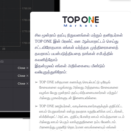
சில மூன்றாம் தரப்பு நிறுவனங்கள் மற்றும் தனிநபர்கள்
TOP ONE இன் பிரண்ட் என ஆள்மாறாட்டம் செய்து
சட்டவிரோதமாக எங்கள் வர்த்தக முத்திரைகளைத்
தவறாகப் பயன்படுத்தியதை நாங்கள் சமீபத்தில்
கவனித்தோம்
இதன்மூலம் எங்கள் அறிக்கையை மீண்டும்
வலியுறுத்துகிறோம்:
TOP ONE உசிதமான கணக்கு செயல்பாட்டு டிரேடிங்
சேவைகளை வழங்காது அல்லது அத்தகைய சேவைகளை
வழங்க வேறு மூன்றாம் தரப்பு விற்பனையாளர்கள் மற்றும்/
அல்லது முகவர்களுடன் இணையவில்லை.
TOP ONE ஊழியர்கள், வாடிக்கையாளர்களுக்குக் குறிப்பிட்ட
லாபம் பெறுவார்கள் என்று தவறாக உறுதியளிக்க மாட்டார்கள்,
ஸ்க்ரீன்ஷாட்/ அரட்டை குறிப்பு போன்ற லாபம் சம்பந்தமான படம்
அல்லது லாபம் பெரும் வாக்குறுதிகளை நம்ப வேண்டாம்.
அணைத்து முதலீடு தொடர்பான லாபங்களையும் எங்கள்