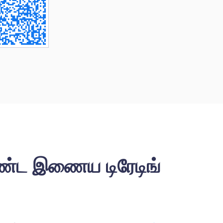
ண்ட இணைய டிரேடிங்