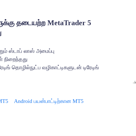
க்கு தடையற்ற MetaTrader 5
ு
ும் ஸ்டாப் லாஸ் அமைப்பு
ள் நிறைந்தது
ங் தொழில்நுட்ப வழிகாட்டிகளுடன் டிரேடிங்
 MT5
Android பயன்பாட்டிற்கான MT5