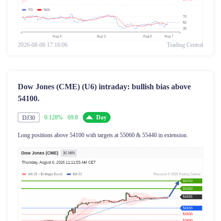
2026-08-06 17:16:06
Trading Central
Dow Jones (CME) (U6) intraday: bullish bias above
54100.
0.128%
69.8
Day
DJ30
Long positions above 54100 with targets at 55060 & 55440 in extension.