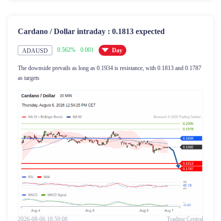
Cardano / Dollar intraday : 0.1813 expected
0.562%
0.001
Day
ADAUSD
The downside prevails as long as 0.1934 is resistance, with 0.1813 and 0.1787
as targets
2026-08-06 18:59:08
Trading Central