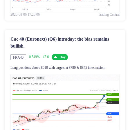
2026-08-06 17:26:06
Trading Central
Cac 40 (Euronext) (Q6) intraday: the bias remains
bullish.
0.549%
47.6
Day
FRA40
Long positions above 8610 with targets at 8780 & 8845 in extension.