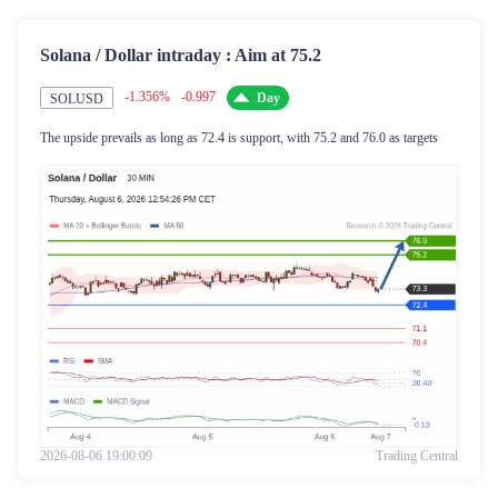
Solana / Dollar intraday : Aim at 75.2
-1.356%
-0.997
Day
SOLUSD
The upside prevails as long as 72.4 is support, with 75.2 and 76.0 as targets
2026-08-06 19:00:09
Trading Central