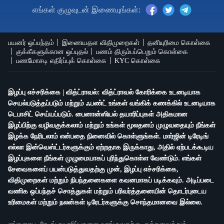
எங்கள் குழுவுடன் இணையுங்கள்:
பயனர் ஒப்பந்தம்
இணையதள விதிமுறைகள்
தனியுரிமை கொள்கை
குக்கீகளுக்கான ஒப்புதல்
பணம் திரும்பப்பெறும் கொள்கை
பணமோசடி எதிர்ப்புக் கொள்கை
KYC கொள்கை
இழப்பு எச்சரிக்கை | வித்ட்ராவல்: வித்ட்ராவல் கோரிக்கை உடனடியாக
செயல்படுத்தப்படும் மற்றும் ஃபண்ட் உங்கள் வங்கிக் கணக்கில் உடனடியாக
டெபாசிட் செய்யப்படும். பைனான்ஸியல் தயாரிப்புகள் அதிகமான
இழப்பிற்கு வழிவகுக்கலாம் மற்றும் உங்கள் மூலதனம் முழுவதையும் நீங்கள்
இழக்க நேரிடலாம் என்பதை நினைவில் கொள்ளுங்கள். மார்ஜின் டிரேடிங்
எல்லா இன்வெஸ்ட்டர்களுக்கும் ஏற்றதாக இருக்காது, அதில் ஏற்படக்கூடிய
இழப்புகளை நீங்கள் முழுமையாகப் புரிந்துகொள்ள வேண்டும். எங்கள்
சேவைகளைப் பயன்படுத்துவதற்கு முன், இழப்பு எச்சரிக்கை,
விதிமுறைகள் மற்றும் நிபந்தனைகளை கவனமாகப் படிக்கவும். அடிப்படை
வணிக ஒப்பந்தச் சொத்துகள் மற்றும் பரிவர்த்தனையின் தொடர்புடைய
உரிமைகள் மற்றும் நலன்கள் டிரேடர்களுக்கு சொந்தமானவை இல்லை.