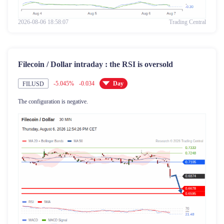
2026-08-06 18:58:07
Trading Central
Filecoin / Dollar intraday : the RSI is oversold
-5.045%
-0.034
Day
FILUSD
The configuration is negative.