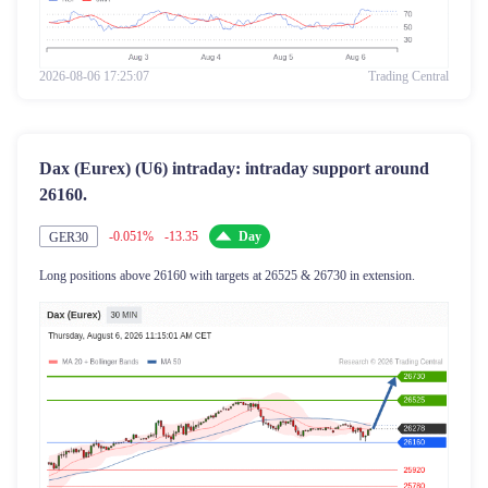
2026-08-06 17:25:07
Trading Central
Dax (Eurex) (U6) intraday: intraday support around
26160.
-0.051%
-13.35
Day
GER30
Long positions above 26160 with targets at 26525 & 26730 in extension.