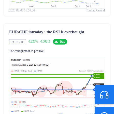
2026-08-06 18:57:06
Trading Central
EUR/CHF intraday : the RSI is overbought
0.226%
0.00211
Day
EURCHF
The configuration is positive.