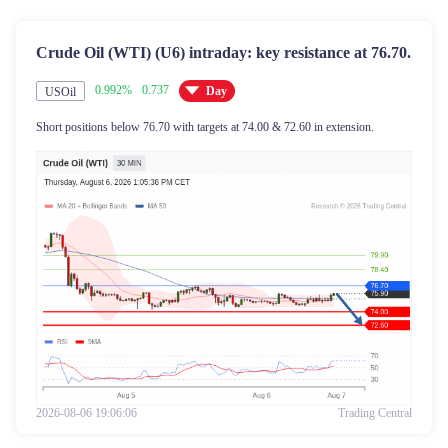
Crude Oil (WTI) (U6) intraday: key resistance at 76.70.
0.992%
0.737
Day
USOil
Short positions below 76.70 with targets at 74.00 & 72.60 in extension.
2026-08-06 19:06:06
Trading Central