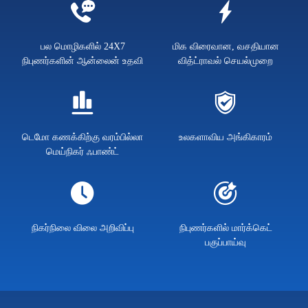
பல மொழிகளில் 24X7
மிக விரைவான, வசதியான
நிபுணர்களின் ஆன்லைன் உதவி
வித்ட்ராவல் செயல்முறை
டெமோ கணக்கிற்கு வரம்பில்லா
உலகளாவிய அங்கிகாரம்
மெய்நிகர் ஃபாண்ட்
நிகர்நிலை விலை அறிவிப்பு
நிபுணர்களில் மார்க்கெட்
பகுப்பாய்வு