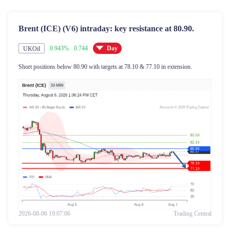
எங்களை பற்றி
Brent (ICE) (V6) intraday: key resistance at 80.90.
தமிழ்
0.943%
0.744
Day
UKOil
|
Trader
Partners
Short positions below 80.90 with targets at 78.10 & 77.10 in extension.
2026-08-06 19:07:06
Trading Central