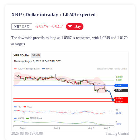
XRP / Dollar intraday : 1.0249 expected
-2.057%
-0.0217
Day
XRPUSD
The downside prevails as long as 1.0567 is resistance, with 1.0249 and 1.0170
as targets
2026-08-06 19:00:08
Trading Central