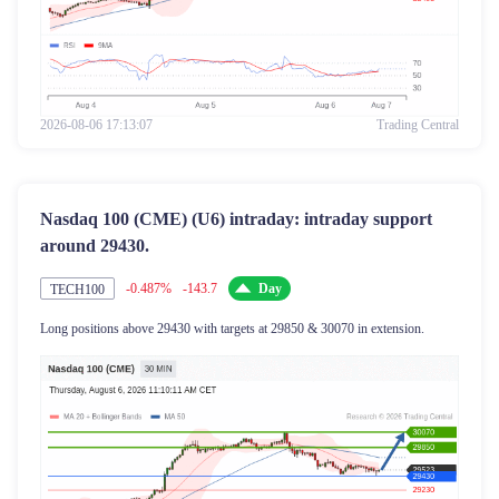
2026-08-06 17:13:07
Trading Central
Nasdaq 100 (CME) (U6) intraday: intraday support
around 29430.
-0.487%
-143.7
Day
TECH100
Long positions above 29430 with targets at 29850 & 30070 in extension.