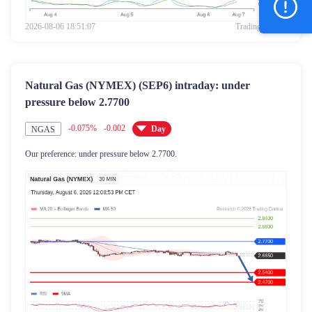
2026-08-06 18:51:07
Trading Central
Natural Gas (NYMEX) (SEP6) intraday: under
pressure below 2.7700
-0.075%
-0.002
Day
NGAS
Our preference: under pressure below 2.7700.