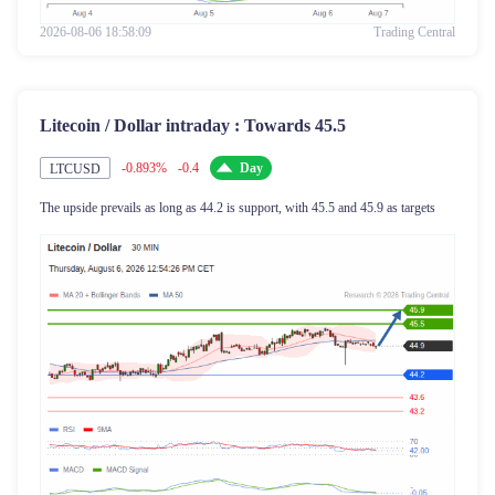
2026-08-06 18:58:09
Trading Central
Litecoin / Dollar intraday : Towards 45.5
-0.893%
-0.4
Day
LTCUSD
The upside prevails as long as 44.2 is support, with 45.5 and 45.9 as targets