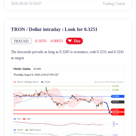
2026-08-06 18:59:07
Trading Central
TRON / Dollar intraday : Look for 0.3251
-0.163%
-0.00053
Day
TRXUSD
The downside prevails as long as 0.3285 is resistance, with 0.3251 and 0.3241
as targets