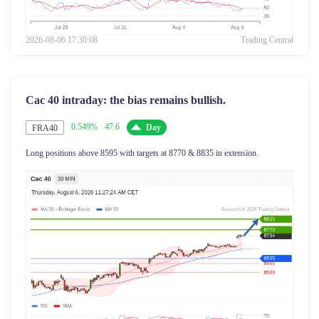
2026-08-06 17:30:08
Trading Central
Cac 40 intraday: the bias remains bullish.
0.549%
47.6
Day
FRA40
Long positions above 8595 with targets at 8770 & 8835 in extension.