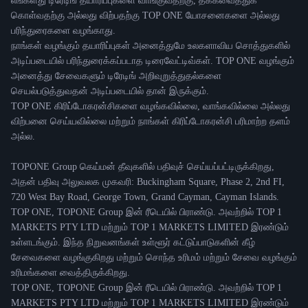
எங்களது டிரேடிங் தயாரிப்புகளை வாங்குவதற்கு, தக்கவைத்துக்
கொள்வதற்கு அல்லது விற்பதற்கு TOP ONE யோசனைகளை அல்லது
பரிந்துரைகளை வழங்காது.
நாங்கள் வழங்கும் தயாரிப்புகள் அனைத்துமே உலகளாவிய சொத்துகளில்
அடிப்படையில் பரிந்துரைக்கப்படாத டிரைவேட்டிவ்கள். TOP ONE வழங்கும்
அனைத்து சேவைகளும் டிரேடிங் அறிவுறுத்துதல்களை
செயல்படுத்துவதன் அடிப்படையில் தான் இருக்கும்.
TOP ONE கிரிப்டோகரன்சிகளை வழங்கவில்லை, வாங்கவில்லை அல்லது
விற்பனை செய்யவில்லை மற்றும் நாங்கள் கிரிப்டோகரன்சி பரிமாற்ற தளம்
அல்ல.
TOPONE Group கெய்மன் தீவுகளில் பதிவுச் செய்யப்பட்டிருக்கிறது,
அதன் பதிவு அலுவலக முகவரி: Buckingham Square, Phase 2, 2nd FI,
720 West Bay Road, George Town, Grand Cayman, Cayman Islands.
TOP ONE, TOPONE Group இன் ரீடெயில் பிராண்டு. அவற்றில் TOP 1
MARKETS PTY LTD மற்றும் TOP 1 MARKETS LIMITED இரண்டும்
உள்ளடங்கும். இந்த நிறுவனங்கள் உள்ளூர் கட்டுப்பாடுகளின் கீழ்
சேவைகளை வழங்குகிறது மற்றும் சொந்த உரிமம் மற்றும் சேவை வழங்கும்
உரிமங்களை வைத்திருக்கிறது.
TOP ONE, TOPONE Group இன் ரீடெயில் பிராண்டு. அவற்றில் TOP 1
MARKETS PTY LTD மற்றும் TOP 1 MARKETS LIMITED இரண்டும்