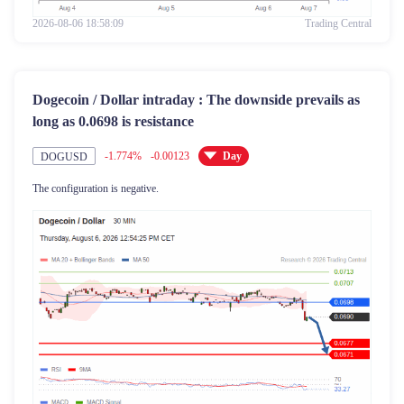
2026-08-06 18:58:09
Trading Central
Dogecoin / Dollar intraday : The downside prevails as
long as 0.0698 is resistance
-1.774%
-0.00123
Day
DOGUSD
The configuration is negative.