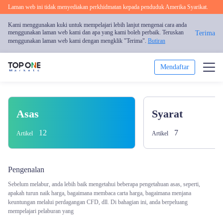
Laman web ini tidak menyediakan perkhidmatan kepada penduduk Amerika Syarikat.
Kami menggunakan kuki untuk mempelajari lebih lanjut mengenai cara anda
menggunakan laman web kami dan apa yang kami boleh perbaik. Teruskan
Terima
menggunakan laman web kami dengan mengklik "Terima".
Butiran
Mendaftar
Dagang
Asas
Syarat
Platform
12
7
Artikel
Artikel
Analisis Pasaran
Pengenalan
Pendidikan
Sebelum melabur, anda lebih baik mengetahui beberapa pengetahuan asas, seperti,
apakah turun naik harga, bagaimana membaca carta harga, bagaimana menjana
Promosi
keuntungan melalui perdagangan CFD, dll. Di bahagian ini, anda berpeluang
mempelajari pelaburan yang
Mengenai Kami